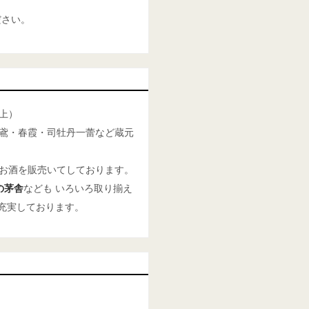
ださい。
上）
鳶・春霞・司牡丹一蕾など蔵元
お酒を販売いてしております。
の茅舎
なども いろいろ取り揃え
充実しております。