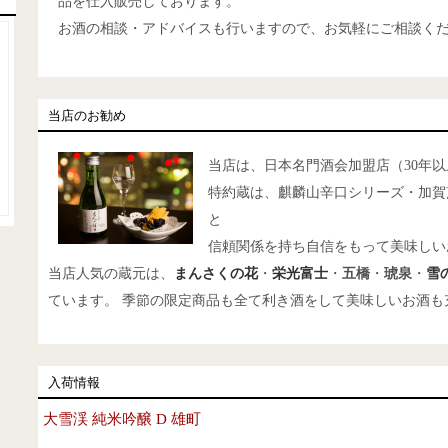
品を仕入販売しております。
お酒の相談・アドバイスも行いますので、お気軽にご相談く
当店のお勧め
当店は、日本名門酒会加盟店（30年以
特約蔵は、麒麟山辛口シリーズ・加賀
と
信頼関係を持ち自信をもって美味しい
当店人気の蔵元は、
まんさくの花
・
栄光富士
・
五橋
・
琥泉
・
雪
ています。 季節の限定商品も全て利き酒をして美味しいお酒も
入荷情報
大雪渓 純米吟醸 D 雄町