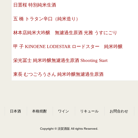
日置桜 特別純米生酒
五 橋 トラタン辛口（純米造り）
林本店純米大吟醸 無濾過生原酒 光雅 うすにごり
甲 子 KINOENE LODESTAR ロードスター 純米吟醸
栄光冨士 純米吟醸無濾過生原酒 Shooting Start
東長 むつごろうさん 純米吟醸無濾過生原酒
麒麟山 限定 超辛口 生酒
寒 菊 OCEAN99 ～Starlight Sea-2026～ 純米大吟醸無濾過生
日本酒
本格焼酎
ワイン
リキュール
お問合わせ
天狗舞 超辛口 純米酒
会津中将 夏限定 吟醸生貯蔵酒
Copyright © 須賀酒販 All rights Reserved.